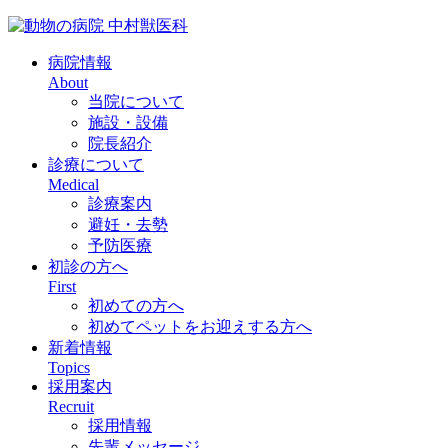
病院情報
About
当院について
施設・設備
院長紹介
診療について
Medical
診療案内
避妊・去勢
予防医療
初診の方へ
First
初めての方へ
初めてペットをお迎えする方へ
新着情報
Topics
採用案内
Recruit
採用情報
先輩メッセージ