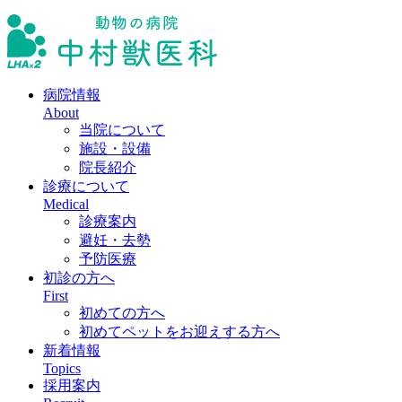
病院情報
About
当院について
施設・設備
院長紹介
診療について
Medical
診療案内
避妊・去勢
予防医療
初診の方へ
First
初めての方へ
初めてペットをお迎えする方へ
新着情報
Topics
採用案内