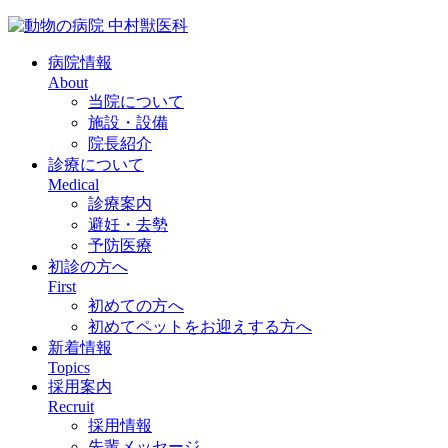
病院情報
About
当院について
施設・設備
院長紹介
診療について
Medical
診療案内
避妊・去勢
予防医療
初診の方へ
First
初めての方へ
初めてペットをお迎えする方へ
新着情報
Topics
採用案内
Recruit
採用情報
先輩メッセージ